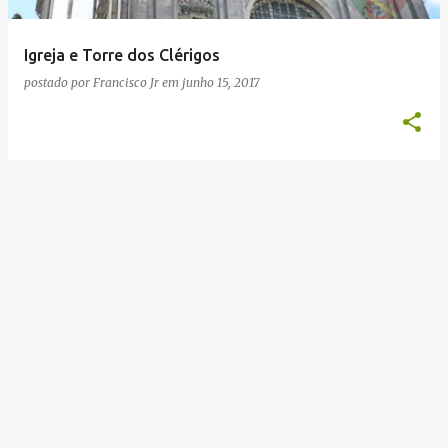
g
e
Igreja e Torre dos Clérigos
n
postado por
Francisco Jr
em
junho 15, 2017
s