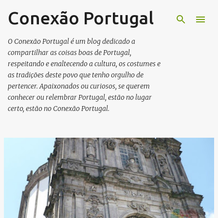
Conexão Portugal
Pular para o conteúdo principal
O Conexão Portugal é um blog dedicado a
compartilhar as coisas boas de Portugal,
respeitando e enaltecendo a cultura, os costumes e
as tradições deste povo que tenho orgulho de
pertencer. Apaixonados ou curiosos, se querem
conhecer ou relembrar Portugal, estão no lugar
certo, estão no Conexão Portugal.
P
o
s
t
a