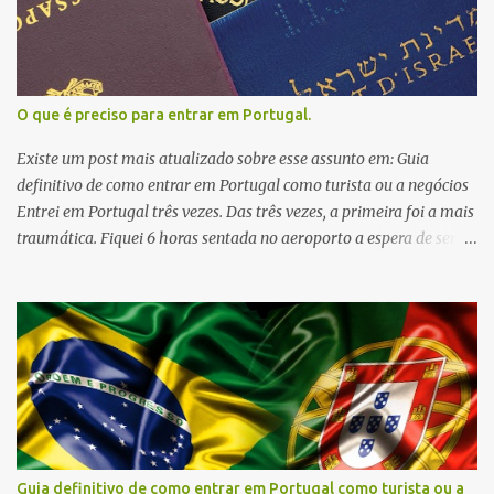
comeca-hoje-a-cobrar-taxa-turistica-de-dois-euros-por-noite-
9153145.html
O que é preciso para entrar em Portugal.
Existe um post mais atualizado sobre esse assunto em: Guia
definitivo de como entrar em Portugal como turista ou a negócios
Entrei em Portugal três vezes. Das três vezes, a primeira foi a mais
traumática. Fiquei 6 horas sentada no aeroporto a espera de ser
entrevistada por um oficial dos Serviços de Entradas e Fronteiras
(SEF). Como tinha tudo dentro da normalidade, minha entrada no
país foi autorizada. Mas é claro, que não desejo isso para ninguém.
Portugal precisa de uma fiscalização severa, pois é uma das portas
de entrada de drogas vindas da América do Sul. Além disso, é
grande o número de jovens, solteiras e brasileiras (encaixo em
todas as características) que chegam sozinhas e vão direto para o
trabalho ilegal, ou seja, prostituição. Apesar da longa espera (eles
nos serviram até almoço em bandeijinhas do catering ), fui
Guia definitivo de como entrar em Portugal como turista ou a