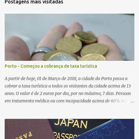
Postagens mais visitadas
Porto - Começou a cobrança de taxa turística
A partir de hoje, 01 de Março de 2018, a cidade do Porto passa a
cobrar a taxa turística a todos os visitantes da cidade acima de 13
anos. O valor é de 2 euros por dia, por no máximo, 7 dias. Pessoas
em tratamento médico ou com incapacidade acima de 60% estão
isentas. Lisboa já realiza essa cobrança a alguns anos é diferente
dela, a taxa no Porto será utilizada para diminuir a pegada
turística e não para investimento em turismo. Reserve mais uns
euros de imposto para sua próxima viagem! 😔 Saiba mais
em: https://www.jn.pt/local/noticias/porto/porto/interior/porto-