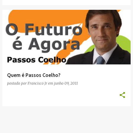
Quem é Passos Coelho?
postado por
Francisco Jr
em
junho 09, 2011