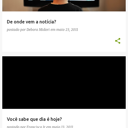
De onde vem a notícia?
postado por
Debora Midori
em
maio 23, 2011
Você sabe que dia é hoje?
postado por
Francisco Jr
em
maio 13, 2011