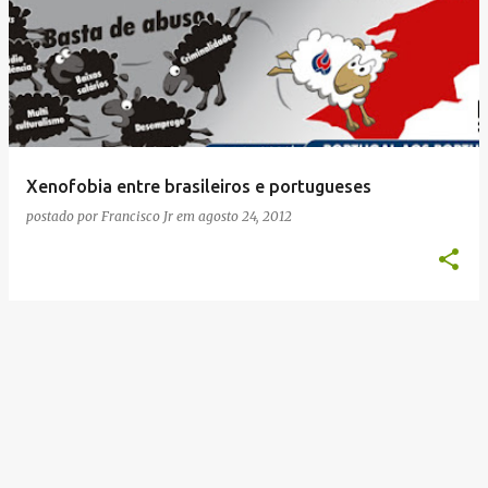
o
s
t
a
g
e
Xenofobia entre brasileiros e portugueses
n
postado por
Francisco Jr
em
agosto 24, 2012
s