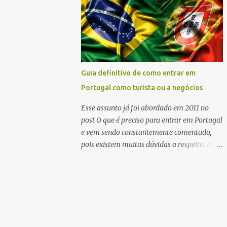
Serviços de Entradas e Fronteiras (SEF).
Como tinha tudo dentro da normalidade,
minha entrada no país foi autorizada. Mas é
claro, que não desejo isso para ninguém.
Portugal precisa de uma fiscalização severa,
pois é uma das portas de entrada de drogas
Guia definitivo de como entrar em
vindas da América do Sul. Além disso, é
Portugal como turista ou a negócios
grande o número de jovens, solteiras e
brasileiras (encaixo em todas as
Esse assunto já foi abordado em 2011 no
características) que chegam sozinhas e vão
post O que é preciso para entrar em Portugal
direto para o trabalho ilegal, ou seja,
e vem sendo constantemente comentado,
prostituição. Apesar da longa espera (eles
pois existem muitas dúvidas a respeito. Para
nos serviram até almoço em bandeijinhas
ajudar a todos aqueles que ainda tem
do catering ), fui atendida muito bem, com
dúvidas, resolvi fazer um guia de perguntas
muito respeito, sem constrangimentos ou
e respostas explicando de maneira simples e
intimidações. Tive que mostrar meu
clara o que é necessário para entrar em
passaporte, o local onde iria me hospedar
Portugal como turista ou a negócios. Esse
e...
guia foi baseado na legislação em vigor