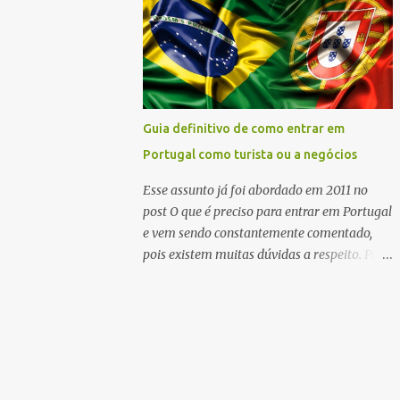
Serviços de Entradas e Fronteiras (SEF).
Como tinha tudo dentro da normalidade,
minha entrada no país foi autorizada. Mas é
claro, que não desejo isso para ninguém.
Portugal precisa de uma fiscalização severa,
pois é uma das portas de entrada de drogas
Guia definitivo de como entrar em
vindas da América do Sul. Além disso, é
Portugal como turista ou a negócios
grande o número de jovens, solteiras e
brasileiras (encaixo em todas as
Esse assunto já foi abordado em 2011 no
características) que chegam sozinhas e vão
post O que é preciso para entrar em Portugal
direto para o trabalho ilegal, ou seja,
e vem sendo constantemente comentado,
prostituição. Apesar da longa espera (eles
pois existem muitas dúvidas a respeito. Para
nos serviram até almoço em bandeijinhas
ajudar a todos aqueles que ainda tem
do catering ), fui atendida muito bem, com
dúvidas, resolvi fazer um guia de perguntas
muito respeito, sem constrangimentos ou
e respostas explicando de maneira simples e
intimidações. Tive que mostrar meu
clara o que é necessário para entrar em
passaporte, o local onde iria me hospedar
Portugal como turista ou a negócios. Esse
e...
guia foi baseado na legislação em vigor