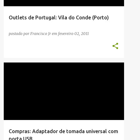
Outlets de Portugal: Vila do Conde (Porto)
postado por
Francisco Jr
em
fevereiro 02, 2011
COMPRAS
Compras: Adaptador de tomada universal com
porta USB