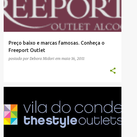
Preço baixo e marcas famosas. Conheça o
Freeport Outlet
postado por
Debora Midori
em
maio 16, 2011
COMPRAS
DESTAQUE
PORTO E NORTE