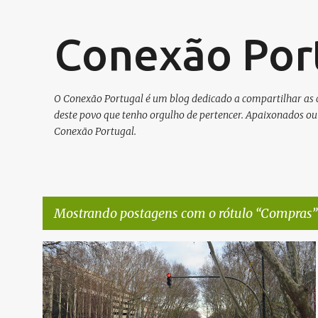
Conexão Por
O Conexão Portugal é um blog dedicado a compartilhar as co
deste povo que tenho orgulho de pertencer. Apaixonados ou 
Conexão Portugal.
Mostrando postagens com o rótulo
Compras
P
COMPRAS
LISBOA
o
s