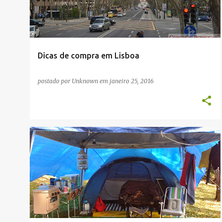
t
a
g
e
Dicas de compra em Lisboa
n
s
postado por
Unknown
em
janeiro 25, 2016
COMPRAS
HUMOR