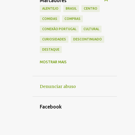
Marcadores
ALENTEJO
BRASIL
CENTRO
COMIDAS
COMPRAS
CONEXÃO PORTUGAL
CULTURAL
CURIOSIDADES
DESCONTINUADO
DESTAQUE
DOCUMENTAÇÃO
ESPANHA
MOSTRAR MAIS
ESTUDAR
EUROPA
HUMOR
IMIGRAÇÃO
LISBOA
MADEIRA
Denunciar abuso
MONUMENTOS
MULTIMIDIA
NOTÍCIAS
PLANEJAMENTO
Facebook
PORTO E NORTE
PRATO TÍPICO
RECEITAS
RELIGIOSO
TECH
VIVER