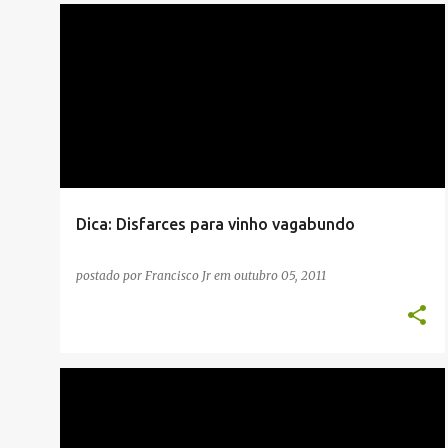
COMPRAS
Dica: Disfarces para vinho vagabundo
postado por
Francisco Jr
em
outubro 05, 2011
COMPRAS