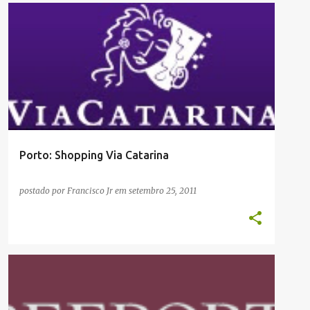
COMPRAS
PORTO E NORTE
Porto: Shopping Via Catarina
postado por
Francisco Jr
em
setembro 25, 2011
COMPRAS
LISBOA