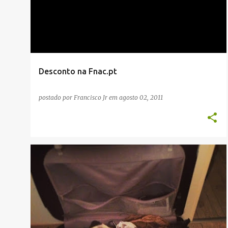
Desconto na Fnac.pt
postado por
Francisco Jr
em
agosto 02, 2011
COMPRAS
TECH