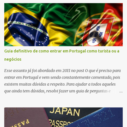
dela, a taxa no Porto será utilizada para diminuir a pegada
turística e não para investimento em turismo. Reserve mais uns
euros de imposto para sua próxima viagem! 😔 Saiba mais
em: https://www.jn.pt/local/noticias/porto/porto/interior/porto-
comeca-hoje-a-cobrar-taxa-turistica-de-dois-euros-por-noite-
9153145.html
Guia definitivo de como entrar em Portugal como turista ou a
negócios
Esse assunto já foi abordado em 2011 no post O que é preciso para
entrar em Portugal e vem sendo constantemente comentado, pois
existem muitas dúvidas a respeito. Para ajudar a todos aqueles
que ainda tem dúvidas, resolvi fazer um guia de perguntas e
respostas explicando de maneira simples e clara o que é necessário
para entrar em Portugal como turista ou a negócios. Esse guia foi
baseado na legislação em vigor adotada pelo SEF para controle de
fronteiras além de sites de embaixadas e consulados portugueses.
Não é intenção do Conexão Portugal substituir qualquer