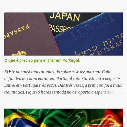
isentas. Lisboa já realiza essa cobrança a alguns anos é diferente
dela, a taxa no Porto será utilizada para diminuir a pegada
turística e não para investimento em turismo. Reserve mais uns
euros de imposto para sua próxima viagem! 😔 Saiba mais
em: https://www.jn.pt/local/noticias/porto/porto/interior/porto-
comeca-hoje-a-cobrar-taxa-turistica-de-dois-euros-por-noite-
9153145.html
O que é preciso para entrar em Portugal.
Existe um post mais atualizado sobre esse assunto em: Guia
definitivo de como entrar em Portugal como turista ou a negócios
Entrei em Portugal três vezes. Das três vezes, a primeira foi a mais
traumática. Fiquei 6 horas sentada no aeroporto a espera de ser
entrevistada por um oficial dos Serviços de Entradas e Fronteiras
(SEF). Como tinha tudo dentro da normalidade, minha entrada no
país foi autorizada. Mas é claro, que não desejo isso para ninguém.
Portugal precisa de uma fiscalização severa, pois é uma das portas
de entrada de drogas vindas da América do Sul. Além disso, é